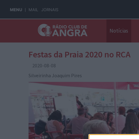
MENU
MAIL
JORNAIS
Notícias
Festas da Praia 2020 no RCA
2020-08-08
Silveirinha Joaquim Pires