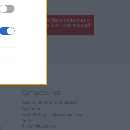
Grupo Desportivo dos Biscoitos brilha no
Encontro Nacional de Sub-14 de Andebol
em Estarreja
Contacte-nos
Avenida Tenente-Coronel José
Agostinho
9700-108 Angra do Heroísmo - São
Pedro
+351 295 543 154
g.