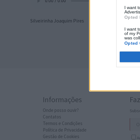
I want 
Advertis
Opted 
Silveirinha Joaquim Pires
I want t
of my P
was col
Opted 
Informações
Faz
Onde posso ouvir?
Subsc
Contatos
Termos e Condições
Política de Privacidade
Gestão de Cookies
Au