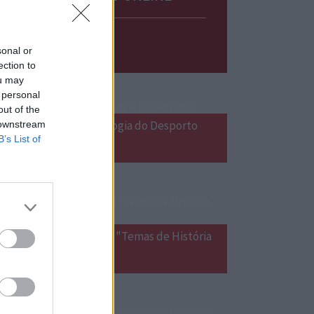
sonal or
ection to
ou may
 personal
out of the
Formação em Psicologia do Desporto
 downstream
B’s List of
Lançamento do livro "Temas de História
Açoriana  Volume II"