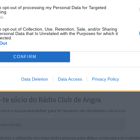
to opt-out of processing my Personal Data for Targeted
ing.
In
o opt-out of Collection, Use, Retention, Sale, and/or Sharing
ersonal Data that Is Unrelated with the Purposes for which it
lected.
Out
CONFIRM
Data Deletion
Data Access
Privacy Policy
-te sócio do Rádio Club de Angra
reve a nossa newsletter para te tornares um verdadeiro sócio rca.
torizo a utilização dos meus dados pessoais para efeitos comerciais e de marketin