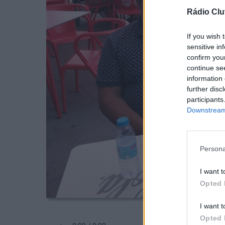
Rádio Clu
If you wish 
sensitive in
confirm you
continue se
information 
further disc
participants
Downstream 
Persona
I want t
Opted 
I want t
Opted 