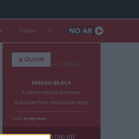
a
O Rádio
PASSOU NA RCA
A melhor música de sempre
A qualquer hora, em qualuqer lugar
› mais
programas
EMISSÃO ONLINE