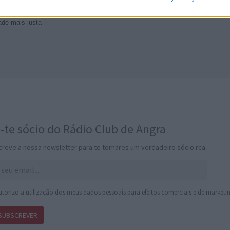
trução de relações saudáveis e livres de violência
ade mais justa
-te sócio do Rádio Club de Angra
reve a nossa newsletter para te tornares um verdadeiro sócio rca.
torizo a utilização dos meus dados pessoais para efeitos comerciais e de marketin
SUBSCREVER