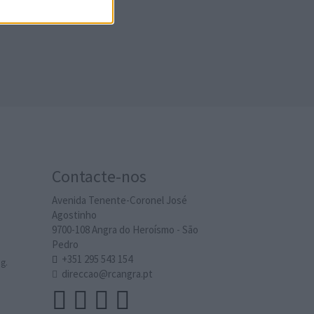
Contacte-nos
Avenida Tenente-Coronel José
Agostinho
9700-108 Angra do Heroísmo - São
Pedro
+351 295 543 154
g.
direccao@rcangra.pt