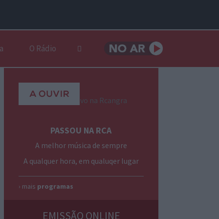
a
O Rádio
PASSOU NA RCA
A melhor música de sempre
A qualquer hora, em qualuqer lugar
› mais
programas
EMISSÃO ONLINE