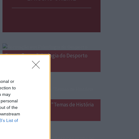
Formação em Psicologia do Desporto
sonal or
ection to
ou may
 personal
Lançamento do livro "Temas de História
out of the
Açoriana  Volume II"
 downstream
B’s List of