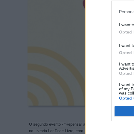
Persona
I want t
Opted 
I want t
Opted 
I want 
Advertis
Opted 
I want t
of my P
was col
Opted 
O segundo evento - “Repensar as Masculinidades: Por Relaç
na Livraria Lar Doce Livro, com Eduardo Azevedo, Letícia 