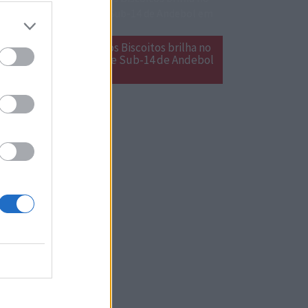
Grupo Desportivo dos Biscoitos brilha no
Encontro Nacional de Sub-14 de Andebol
em Estarreja