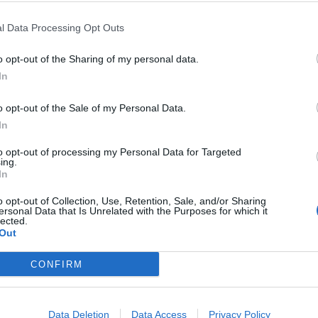
l Data Processing Opt Outs
o opt-out of the Sharing of my personal data.
In
o opt-out of the Sale of my Personal Data.
In
to opt-out of processing my Personal Data for Targeted
ing.
In
o opt-out of Collection, Use, Retention, Sale, and/or Sharing
ersonal Data that Is Unrelated with the Purposes for which it
lected.
Out
CONFIRM
ões sem Violência” decorrerá no dia 5 de dezembro, às 18h15,
Leal e Paulo Santos e moderação de Beatriz Dias. Será um espaço de
Data Deletion
Data Access
Privacy Policy