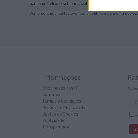
partilha e reflexão sobre o papel das masculinidades na cons
Junte-se a nós nestes eventos e contribua para uma socied
Informações
Faz
Onde posso ouvir?
Subsc
Contatos
Termos e Condições
Política de Privacidade
Gestão de Cookies
Au
Publicidade
Transparência