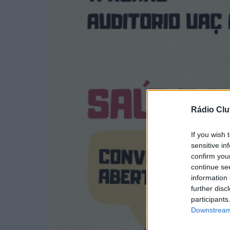
Rádio Clu
If you wish 
sensitive in
confirm you
continue se
information 
further disc
participants
Downstream 