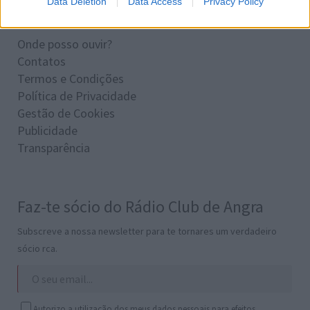
Data Deletion
Data Access
Privacy Policy
Informações
Onde posso ouvir?
Contatos
Termos e Condições
Política de Privacidade
Gestão de Cookies
Publicidade
Transparência
Faz-te sócio do Rádio Club de Angra
Subscreve a nossa newsletter para te tornares um verdadeiro
sócio rca.
Autorizo a utilização dos meus dados pessoais para efeitos