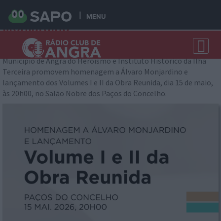
Cerimónia de Homenagem a Álvaro
MENU
Monjardino
Angra do Heroísmo 2026-05-15 12:52:04
Município de Angra do Heroísmo e Instituto Histórico da Ilha
Terceira promovem homenagem a Álvaro Monjardino e
lançamento dos Volumes I e II da Obra Reunida, dia 15 de maio,
às 20h00, no Salão Nobre dos Paços do Concelho.