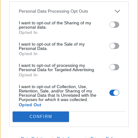
Formação em Psicologia do Desporto
Personal Data Processing Opt Outs
I want to opt-out of the Sharing of my
personal data.
Opted In
Lançamento do livro "Temas de História Açoriana  Volume
II"
I want to opt-out of the Sale of my
Personal Data.
Opted In
I want to opt-out of processing my
Personal Data for Targeted Advertising.
Opted In
Grupo Desportivo dos Biscoitos brilha no Encontro
Nacional de Sub-14 de Andebol em Estarreja
I want to opt-out of Collection, Use,
Retention, Sale, and/or Sharing of my
Personal Data that Is Unrelated with the
Purposes for which it was collected.
Opted Out
CONFIRM