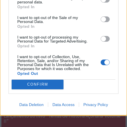
personal data.
A melhor música de sempre
Opted In
A qualquer hora, em qualuqer lugar
I want to opt-out of the Sale of my
Personal Data.
Opted In
› mais
programas
EMISSÃO ONLINE
I want to opt-out of processing my
Personal Data for Targeted Advertising.
Opted In
I want to opt-out of Collection, Use,
Retention, Sale, and/or Sharing of my
Personal Data that Is Unrelated with the
Purposes for which it was collected.
Opted Out
CONFIRM
Formação em Psicologia do Desporto
Data Deletion
Data Access
Privacy Policy
Lançamento do livro "Temas de História Açoriana  Volume
II"