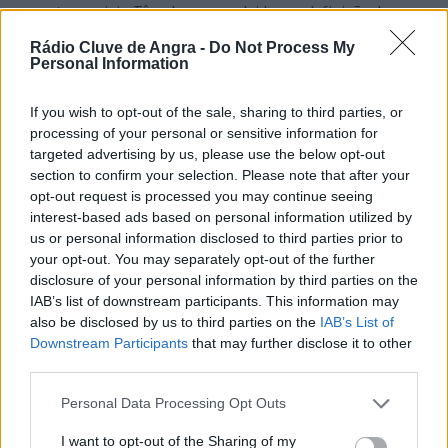
respostas sociais. Têm de ser envolvidos na definição das
soluções, porque são quem melhor conhece a realidade das
Rádio Cluve de Angra -
Do Not Process My
populações”, afirmou Carlos Ferreira.
Personal Information
Na audiência, foi igualmente destacada a importância do
envolvimento social e da participação das comunidades na
If you wish to opt-out of the sale, sharing to third parties, or
construção de respostas mais eficazes e mais próximas das
processing of your personal or sensitive information for
necessidades reais das populações.
targeted advertising by us, please use the below opt-out
A AMRAA reafirmou a disponibilidade para manter uma relação
section to confirm your selection. Please note that after your
institucional próxima e colaborativa com a Representante da
opt-out request is processed you may continue seeing
República, defendendo que a promoção da coesão social e
interest-based ads based on personal information utilized by
territorial, e a melhoria das condições de vida devem constituir
us or personal information disclosed to third parties prior to
prioridades permanentes da ação pública nos Açores.
your opt-out. You may separately opt-out of the further
“Quando falamos de desenvolvimento regional, não falamos
disclosure of your personal information by third parties on the
apenas de investimento em infraestruturas. Falamos, acima de
IAB’s list of downstream participants. This information may
tudo, de pessoas”, concluiu o Presidente da AMRAA.
also be disclosed by us to third parties on the
IAB’s List of
Downstream Participants
that may further disclose it to other
third parties.
Personal Data Processing Opt Outs
PASSOU NA RCA
I want to opt-out of the Sharing of my