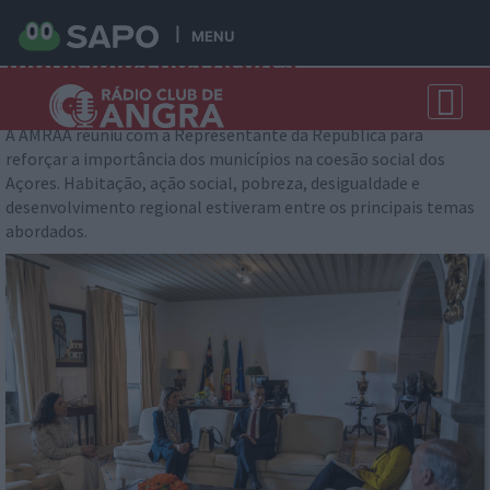
AMRAA defende papel dos
MENU
municípios nos Açores
Angra do Heroísmo 2026-05-22 10:37:03
A AMRAA reuniu com a Representante da República para
reforçar a importância dos municípios na coesão social dos
Açores. Habitação, ação social, pobreza, desigualdade e
desenvolvimento regional estiveram entre os principais temas
abordados.