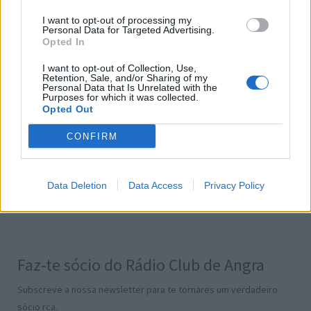
I want to opt-out of processing my
Personal Data for Targeted Advertising.
Opted In
I want to opt-out of Collection, Use,
Informações
Retention, Sale, and/or Sharing of my
Personal Data that Is Unrelated with the
Purposes for which it was collected.
Onde posso ouvir?
Opted Out
Contatos
Termos e Condições
CONFIRM
Política de Privacidade
Gestão de Cookies
Data Deletion
Data Access
Privacy Policy
Publicidade
Transparência
Faz-te sócio do Rádio Club de Angra
Subscreve a nossa newsletter para te tornares um verdadeiro
sócio rca.