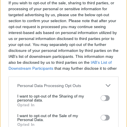
If you wish to opt-out of the sale, sharing to third parties, or
processing of your personal or sensitive information for
targeted advertising by us, please use the below opt-out
section to confirm your selection. Please note that after your
opt-out request is processed you may continue seeing
Formação em Psicologia do Desporto
interest-based ads based on personal information utilized by
us or personal information disclosed to third parties prior to
your opt-out. You may separately opt-out of the further
disclosure of your personal information by third parties on the
IAB’s list of downstream participants. This information may
Lançamento do livro "Temas de História Açoriana  Volume
also be disclosed by us to third parties on the
IAB’s List of
II"
Downstream Participants
that may further disclose it to other
third parties.
Personal Data Processing Opt Outs
Grupo Desportivo dos Biscoitos brilha no Encontro
I want to opt-out of the Sharing of my
Nacional de Sub-14 de Andebol em Estarreja
personal data.
Opted In
I want to opt-out of the Sale of my
Personal Data.
Opted In