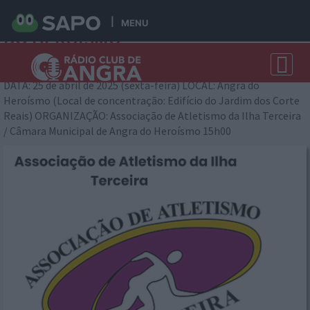
GRANDE PRÉMIO DA BAÍA DE ANGRA
MENU
DO HEROÍSMO
Angra do Heroísmo 2025-04-23 13:31:44
DATA: 25 de abril de 2025 (sexta-feira) LOCAL: Angra do
Heroísmo (Local de concentração: Edifício do Jardim dos Corte
Reais) ORGANIZAÇÃO: Associação de Atletismo da Ilha Terceira
/ Câmara Municipal de Angra do Heroísmo 15h00