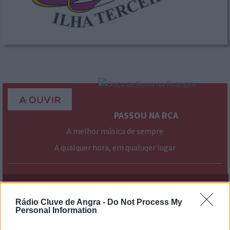
PASSOU NA RCA
A melhor música de sempre
A qualquer hora, em qualuqer lugar
› mais
programas
EMISSÃO ONLINE
Rádio Cluve de Angra -
Do Not Process My
Personal Information