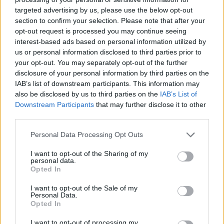
targeted advertising by us, please use the below opt-out
Formação em Psicologia do Desporto
section to confirm your selection. Please note that after your
opt-out request is processed you may continue seeing
interest-based ads based on personal information utilized by
us or personal information disclosed to third parties prior to
your opt-out. You may separately opt-out of the further
Lançamento do livro "Temas de História Açoriana  Volume
disclosure of your personal information by third parties on the
II"
IAB’s list of downstream participants. This information may
also be disclosed by us to third parties on the
IAB’s List of
Downstream Participants
that may further disclose it to other
third parties.
Grupo Desportivo dos Biscoitos brilha no Encontro
Personal Data Processing Opt Outs
Nacional de Sub-14 de Andebol em Estarreja
I want to opt-out of the Sharing of my
personal data.
Opted In
I want to opt-out of the Sale of my
Personal Data.
Opted In
I want to opt-out of processing my