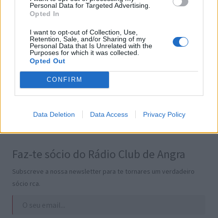
Personal Data for Targeted Advertising.
Opted In
Informações
I want to opt-out of Collection, Use,
Onde posso ouvir?
Retention, Sale, and/or Sharing of my
Personal Data that Is Unrelated with the
Contatos
Purposes for which it was collected.
Opted Out
Termos e Condições
Política de Privacidade
CONFIRM
Gestão de Cookies
Publicidade
Transparência
Data Deletion
Data Access
Privacy Policy
Faz-te sócio do Rádio Club de Angra
Subscreve a nossa newsletter para te tornares um verdadeiro
sócio rca.