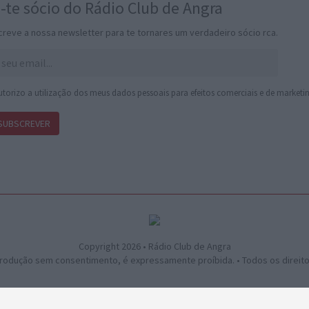
-te sócio do Rádio Club de Angra
reve a nossa newsletter para te tornares um verdadeiro sócio rca.
torizo a utilização dos meus dados pessoais para efeitos comerciais e de marketin
SUBSCREVER
Copyright 2026 • Rádio Club de Angra
rodução sem consentimento, é expressamente proíbida. • Todos os direit