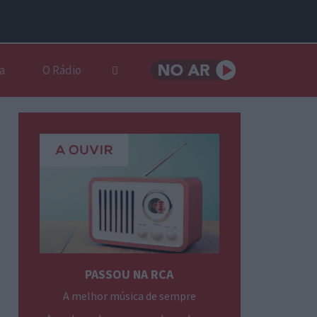
a
O Rádio
PASSOU NA RCA
A melhor música de sempre