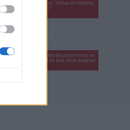
Lançamento do livro "Temas de História
Açoriana  Volume II"
Grupo Desportivo dos Biscoitos brilha no
Encontro Nacional de Sub-14 de Andebol
em Estarreja