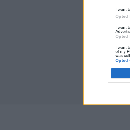
I want t
Opted 
I want 
Advertis
Opted 
I want t
of my P
was col
Opted 