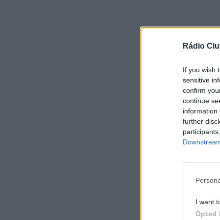
Rádio Clu
If you wish 
sensitive in
confirm you
continue se
information 
further disc
participants
Downstream 
Persona
I want t
Opted 