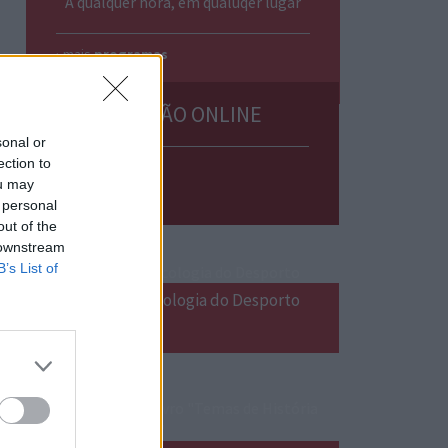
A qualquer hora, em qualuqer lugar
› mais
programas
EMISSÃO ONLINE
sonal or
ection to
ou may
 personal
out of the
 downstream
B’s List of
Formação em Psicologia do Desporto