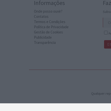
Informações
Faz
Onde posso ouvir?
Subsc
Contatos
Termos e Condições
Política de Privacidade
Gestão de Cookies
Au
Publicidade
Transparência
Qualquer rep