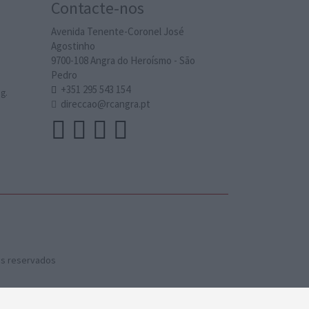
Contacte-nos
Avenida Tenente-Coronel José
Agostinho
9700-108 Angra do Heroísmo - São
Pedro
+351 295 543 154
g.
direccao@rcangra.pt
os reservados